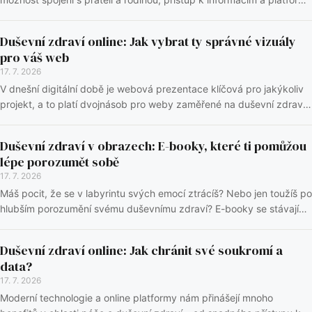
pro vyjádření. Nicméně, j...
Duševní zdraví online: Jak vybrat ty správné vizuály
pro váš web
17. 7. 2026
V dnešní digitální době je webová prezentace klíčová pro jakýkoliv
projekt, a to platí dvojnásob pro weby zaměřené na duševní zdraví.
Správně zvolené grafické p...
Duševní zdraví v obrazech: E-booky, které ti pomůžou
lépe porozumět sobě
17. 7. 2026
Máš pocit, že se v labyrintu svých emocí ztrácíš? Nebo jen toužíš po
hlubším porozumění svému duševnímu zdraví? E-booky se stávají
stále populárnějším nástrojem...
Duševní zdraví online: Jak chránit své soukromí a
data?
17. 7. 2026
Moderní technologie a online platformy nám přinášejí mnoho