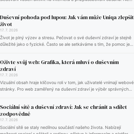
co to znamená pro vaše du...
Duševní pohoda pod lupou: Jak vám může Uniqa zlepšit
život
17. 7. 2026
Život je plný výzev a stresu. Pečovat o své duševní zdraví je stejně
důležité jako o fyzické. Často se ale setkáváme s tím, že pomoc je
těžko dostupná nebo fina...
Oživte svůj web: Grafika, která mluví o duševním
zdraví
17. 7. 2026
Vizuální obsah hraje klíčovou roli v tom, jak uživatelé vnímají webové
stránky. Pro web zaměřený na duševní zdraví je výběr správných
grafických prvků obzvláště...
Sociální sítě a duševní zdraví: Jak se chránit a sdílet
zodpovědně
17. 7. 2026
Sociální sítě se staly nedílnou součástí našeho života. Nabízejí
možnost spojení s přáteli a rodinou, přístup k informacím a platformu