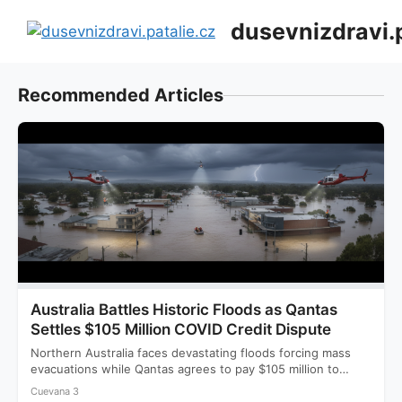
Přeskočit
dusevnizdravi.p
na
obsah
Recommended Articles
Australia Battles Historic Floods as Qantas
Settles $105 Million COVID Credit Dispute
Northern Australia faces devastating floods forcing mass
evacuations while Qantas agrees to pay $105 million to
settle a…
Cuevana 3