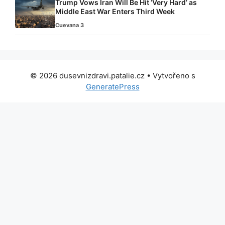
Trump Vows Iran Will Be Hit ‘Very Hard’ as
Middle East War Enters Third Week
Cuevana 3
© 2026 dusevnizdravi.patalie.cz
• Vytvořeno s
GeneratePress